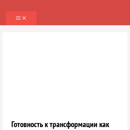
Перейти
к
содержимому
Готовность к трансформации как