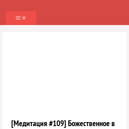
Перейти
к
содержимому
[Медитация #109] Божественное в