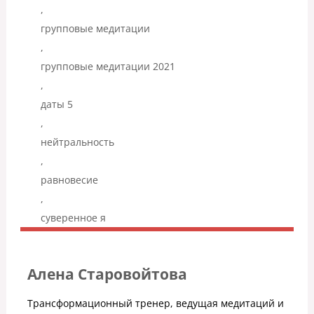
,
групповые медитации
,
групповые медитации 2021
,
даты 5
,
нейтральность
,
равновесие
,
суверенное я
Алена Старовойтова
Трансформационный тренер, ведущая медитаций и