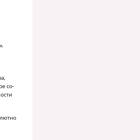
я,
а,
е со-
ности
олютно