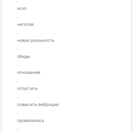
,
искл
,
негатив
,
новая реальность
,
обиды
,
отношения
,
отпустить
,
повысить вибрации
,
провалились
,