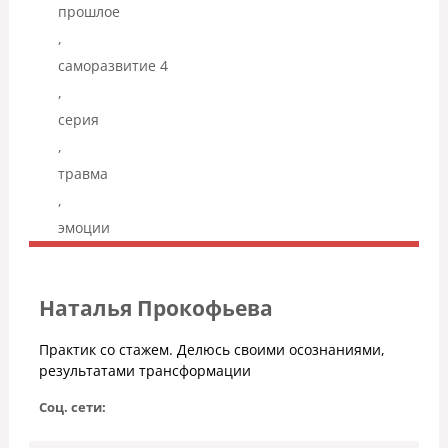
прошлое
,
саморазвитие 4
,
серия
,
травма
,
эмоции
Наталья Прокофьева
Практик со стажем. Делюсь своими осознаниями,
результатами трансформации
Соц. сети: