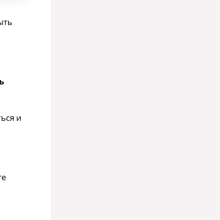
ыть
ь
ься и
те