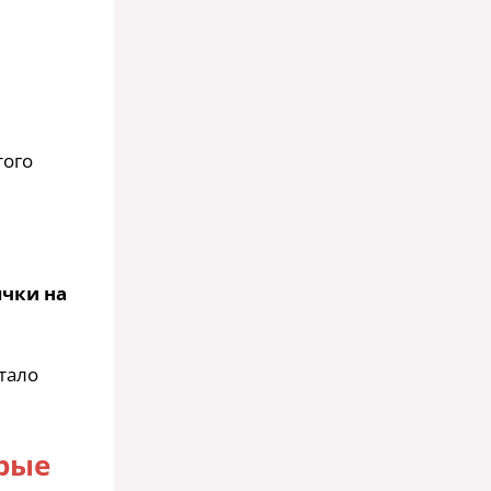
того
ычки на
тало
рые