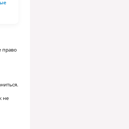
ные
е право
ниться.
к не