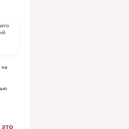
шего
ший
 на
тью
 это