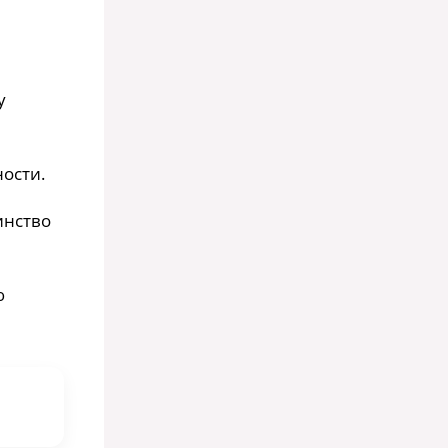
у
ности.
инство
ю