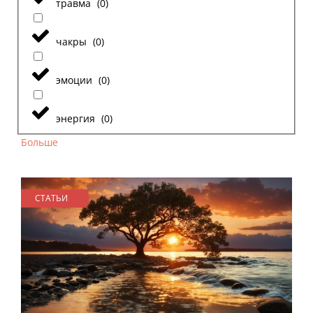
травма
(
0
)
чакры
(
0
)
эмоции
(
0
)
энергия
(
0
)
Больше
СТАТЬИ