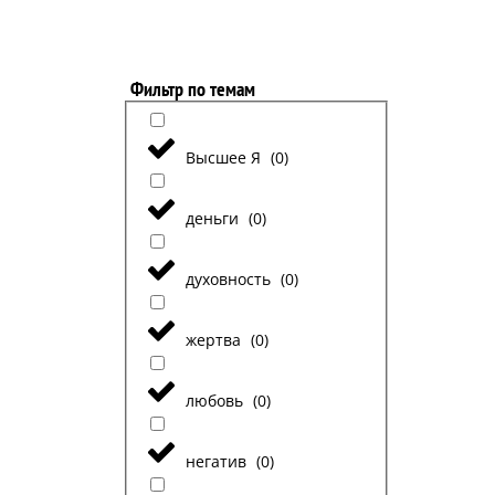
Фильтр по темам
Высшее Я
(
0
)
деньги
(
0
)
духовность
(
0
)
жертва
(
0
)
любовь
(
0
)
негатив
(
0
)