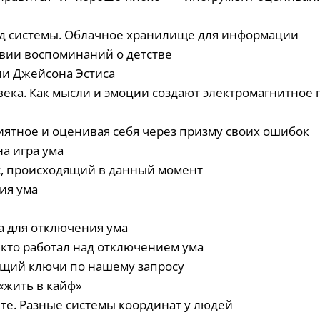
ейд системы. Облачное хранилище для информации
твии воспоминаний о детстве
ии Джейсона Эстиса
века. Как мысли и эмоции создают электромагнитное 
иятное и оценивая себя через призму своих ошибок
а игра ума
сс, происходящий в данный момент
ия ума
а для отключения ума
, кто работал над отключением ума
ющий ключи по нашему запросу
 «жить в кайф»
ете. Разные системы координат у людей