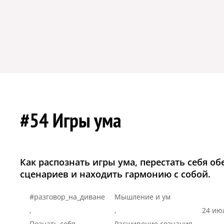
#54 Игры ума
Как распознать игры ума, перестать себя о
сценариев и находить гармонию с собой.
#разговор_на_диване
Мышление и ум
,
,
24 ию
Познать себя
Расширение сознания