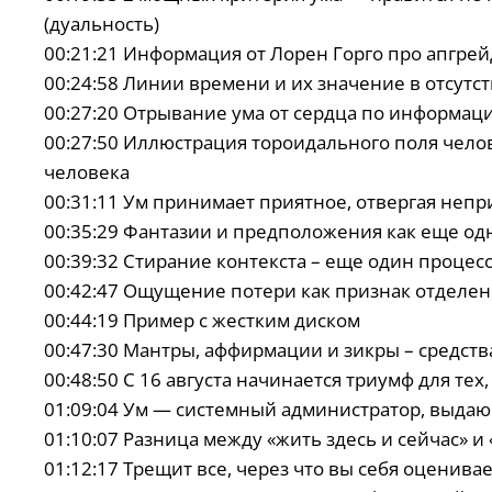
(дуальность)
00:21:21 Информация от Лорен Горго про апгр
00:24:58 Линии времени и их значение в отсутс
00:27:20 Отрывание ума от сердца по информац
00:27:50 Иллюстрация тороидального поля чело
человека
00:31:11 Ум принимает приятное, отвергая непр
00:35:29 Фантазии и предположения как еще одн
00:39:32 Стирание контекста – еще один проце
00:42:47 Ощущение потери как признак отделен
00:44:19 Пример с жестким диском
00:47:30 Мантры, аффирмации и зикры – средств
00:48:50 С 16 августа начинается триумф для тех
01:09:04 Ум — системный администратор, выда
01:10:07 Разница между «жить здесь и сейчас» и
01:12:17 Трещит все, через что вы себя оценива