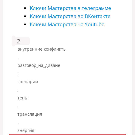
Ключи Мастерства в телеграмме
Ключи Мастерства во ВКонтакте
Ключи Мастерства на Youtube
2
внутренние конфликты
,
разговор_на_диване
,
сценарии
,
тень
,
трансляция
,
энергия