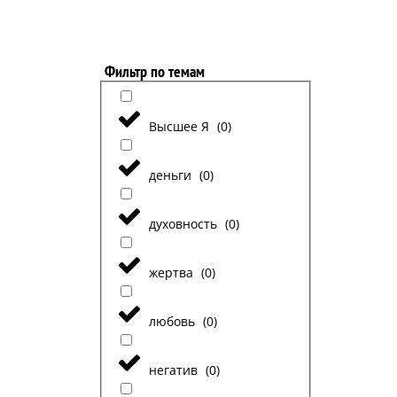
Фильтр по темам
Высшее Я
(
0
)
деньги
(
0
)
духовность
(
0
)
жертва
(
0
)
любовь
(
0
)
негатив
(
0
)