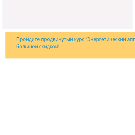
Пройдите продвинутый курс “Энергетический апгр
большой скидкой!