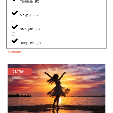
травма
(
0
)
чакры
(
0
)
эмоции
(
0
)
энергия
(
0
)
Больше
СТАТЬИ