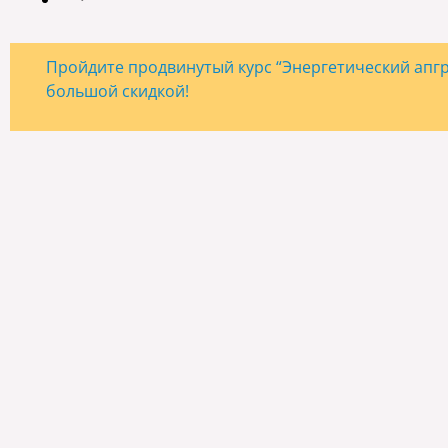
Пройдите продвинутый курс “Энергетический апгре
большой скидкой!