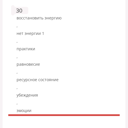
30
восстановить энергию
,
нет энергии 1
,
практики
,
равновесие
,
ресурсное состояние
,
убеждения
,
эмоции