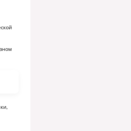
еской
озном
ки,