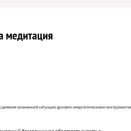
на медитация
р исцеления жизненной ситуации духовно-энергетическими инструмента
знавший безграничное обретает счастье.