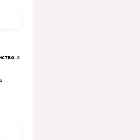
нство
, а
х