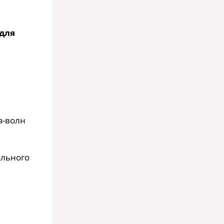
для
а-волн
ального