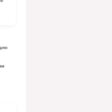
не
ацию
ам