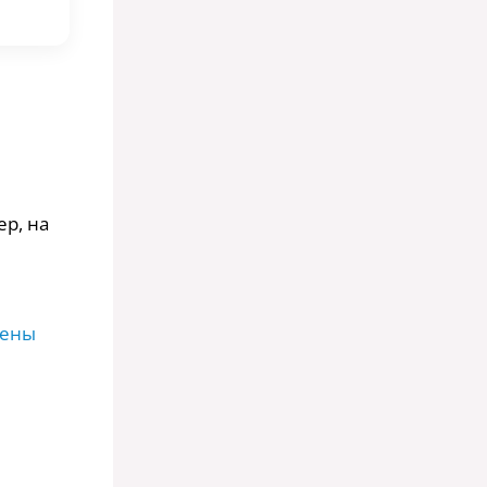
ер, на
лены