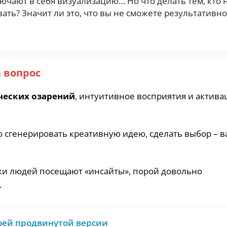
чают в себя визуализацию… Но что делать тем, кто 
ать? Значит ли это, что вы не сможете результативно
а вопрос
ческих озарений
, интуитивное восприятия и актив
о сгенерировать креативную идею, сделать выбор – в
ики людей посещают «инсайты», порой довольно
.
воей продвинутой версии