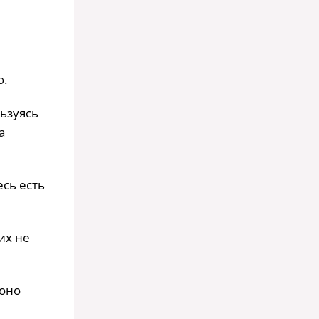
ю.
ьзуясь
а
есь есть
их не
 оно