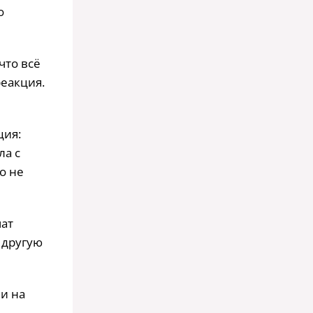
о
что всё
реакция.
ция:
ла с
о не
чат
 другую
 и на