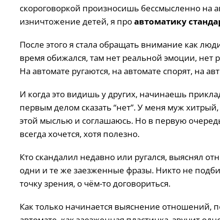
скороговоркой произносишь бессмысленно на ав
изничтожение детей, я про
автоматику станда
После этого я стала обращать внимание как люди
время обижался, там нет реальной эмоции, нет 
На автомате ругаются, на автомате спорят, на ав
И когда это видишь у других, начинаешь приклад
первым делом сказать “нет”. У меня муж хитрый,
этой мыслью и соглашаюсь. Но в первую очередь —
всегда хочется, хотя полезно.
Кто скандалил недавно или ругался, выяснял от
одни и те же заезженные фразы. Никто не подби
точку зрения, о чём-то договориться.
Как только начинается выяснение отношений, по
автомате, как заезженная пластинка, звучит одно