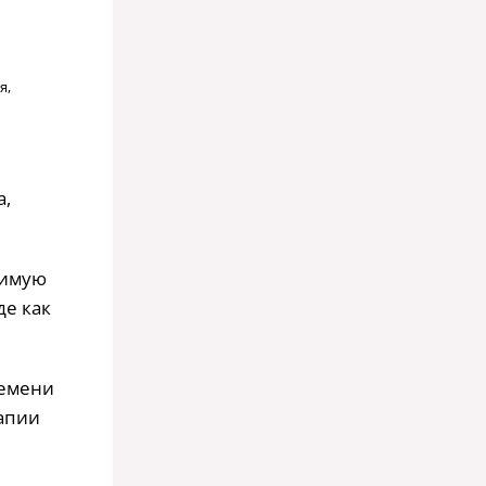
я,
а,
бимую
де как
ремени
рапии