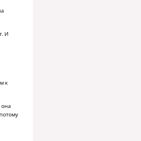
на
т. И
м к
 она
 потому