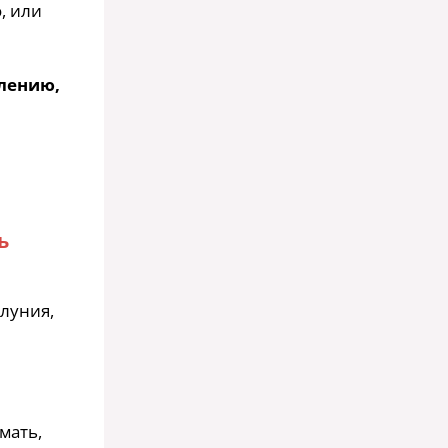
, или
алению,
ь
луния,
мать,