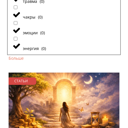
травма
(
0
)
чакры
(
0
)
эмоции
(
0
)
энергия
(
0
)
Больше
СТАТЬИ