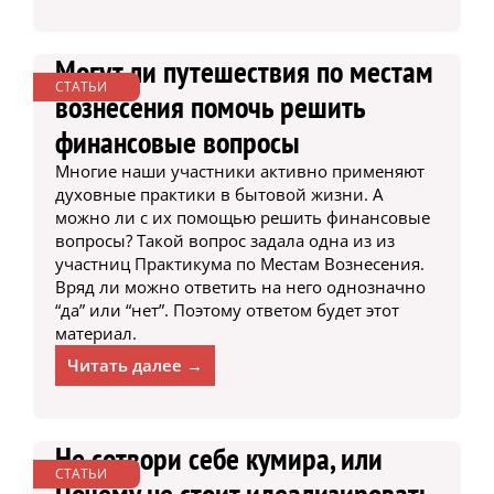
Могут ли путешествия по местам
СТАТЬИ
вознесения помочь решить
финансовые вопросы
Многие наши участники активно применяют
духовные практики в бытовой жизни. А
можно ли с их помощью решить финансовые
вопросы? Такой вопрос задала одна из из
участниц Практикума по Местам Вознесения.
Вряд ли можно ответить на него однозначно
“да” или “нет”. Поэтому ответом будет этот
материал.
Читать далее →
Не сотвори себе кумира, или
СТАТЬИ
Почему не стоит идеализировать