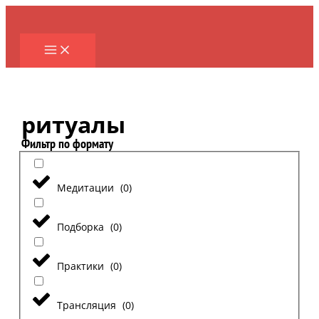
Перейти
к
содержимому
ритуалы
Фильтр по формату
Медитации
(
0
)
Подборка
(
0
)
Практики
(
0
)
Трансляция
(
0
)