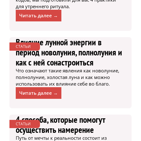
для утреннего ритуала.
Читать далее →
Влияние лунной энергии в
СТАТЬИ
период новолуния, полнолуния и
как с ней сонастроиться
Что означают такие явления как новолуние,
полнолуние, холостая луна и как можно
использовать их влияние себе во благо.
Читать далее →
4 способа, которые помогут
СТАТЬИ
осуществить намерение
Путь от мечты к реальности состоит из