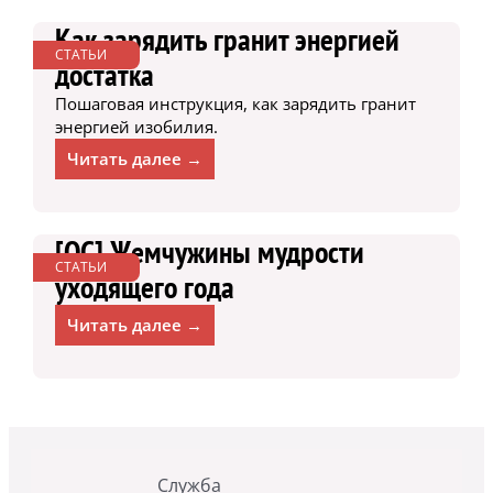
Как зарядить гранит энергией
СТАТЬИ
достатка
Пошаговая инструкция, как зарядить гранит
энергией изобилия.
Читать далее →
[ОС] Жемчужины мудрости
СТАТЬИ
уходящего года
Читать далее →
Служба