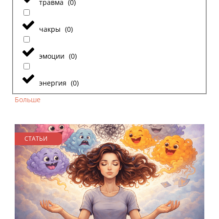
травма
(
0
)
чакры
(
0
)
эмоции
(
0
)
энергия
(
0
)
Больше
СТАТЬИ