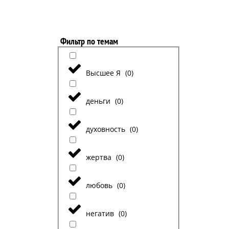
Фильтр по темам
Высшее Я
(
0
)
деньги
(
0
)
духовность
(
0
)
жертва
(
0
)
любовь
(
0
)
негатив
(
0
)